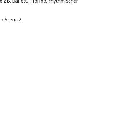
z.B. Ballett, HipHop, rhythmischer
in Arena 2