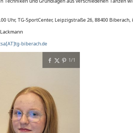
on Techniken und Grundlagen aus verschiedenen Tänzen wie 
8.00 Uhr, TG-SportCenter, Leipzigstraße 26, 88400 Biberach, 
 Lackmann
sa[AT]tg-biberach.de
1
/1